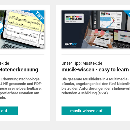
ek.de
Unser Tipp: Musitek.de
Notenerkennung
musik-wissen - easy to learn
 Erkennungs­techno­logie
Die gesamte Musik­lehre in 4 Multimedia-
4 NE gescannte und PDF-
eBooks, ange­fangen bei den fünf Noten­li
iese in eine bearbeit­bare,
bis zu den Anforde­rungen der studien­vor
por­tier­bare Notation am
rei­tenden Ausbildung (SVA).
eln.
 auf
musik-wissen auf
de
musitek.de