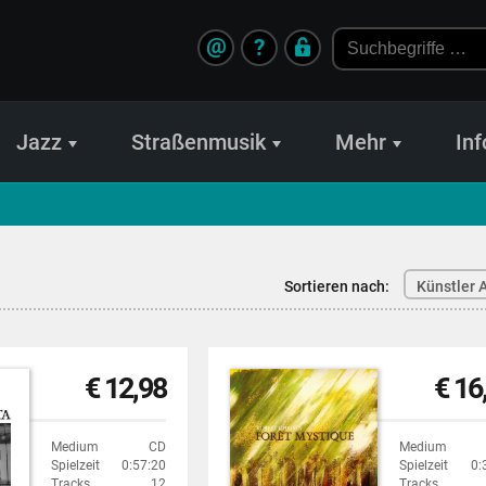
@
?
Jazz
Straßenmusik
Mehr
Inf
Sortieren nach:
Künstler A
€ 12,98
€ 16
Medium
CD
Medium
Spielzeit
0:57:20
Spielzeit
0:
Tracks
12
Tracks