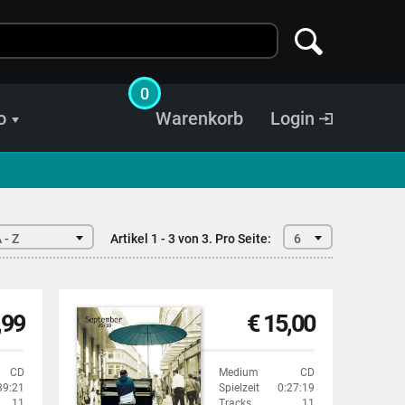
0
o
Warenkorb
Login
 - Z
Artikel 1 - 3 von 3.
Pro Seite:
6
,99
€ 15,00
CD
Medium
CD
39:21
Spielzeit
0:27:19
11
Tracks
11