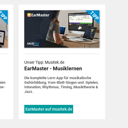
Unser Tipp: Musitek.de
EarMaster - Musiklernen
Die komplette Lern-App für musi­ka­lische
nien
Gehör­bildung, Vom-Blatt-Singen und ‑Spielen,
be­
Into­nation, Rhythmus, Timing, Musik­theorie &
Jazz.
EarMaster auf musitek.de