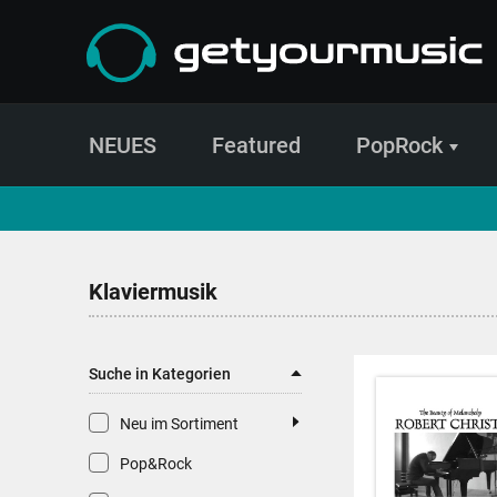
NEUES
Featured
PopRock
CD- und Produktsuche | getyourmusic
Klaviermusik
Suche in Kategorien
Neu im Sortiment
Pop&Rock