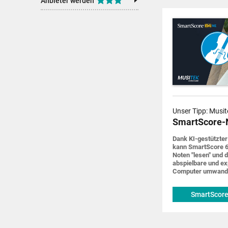
Anbieter werden
Unser Tipp: Musit
SmartScore-
Dank KI-gestützter
kann SmartScore 6
Noten "lesen" und d
abspiel­bare und ex
Computer um­wand
SmartScore
musitek.