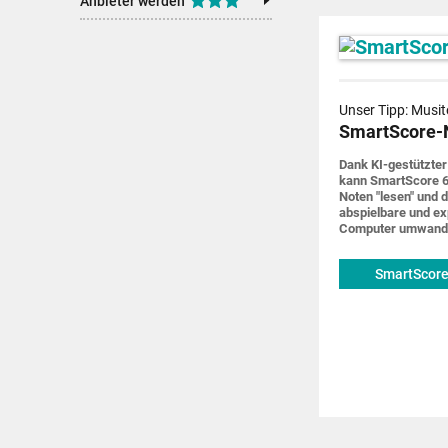
Anbieter werden
Unser Tipp: Musit
SmartScore-
Dank KI-gestützter
kann SmartScore 6
Noten "lesen" und d
abspiel­bare und ex
Computer um­wand
SmartScore
musitek.