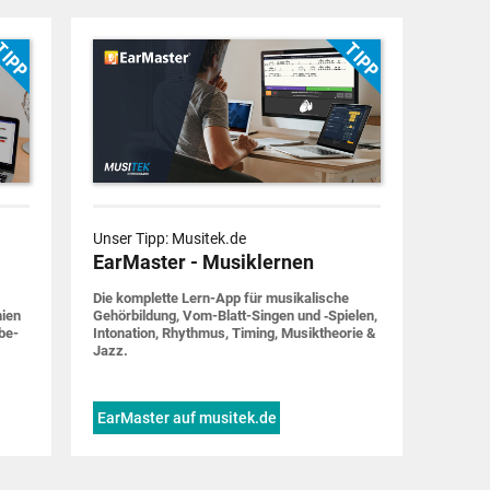
Unser Tipp: Musitek.de
EarMaster - Musiklernen
Die komplette Lern-App für musi­ka­lische
nien
Gehör­bildung, Vom-Blatt-Singen und ‑Spielen,
be­
Into­nation, Rhythmus, Timing, Musik­theorie &
Jazz.
EarMaster auf musitek.de