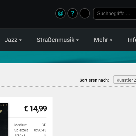
@
?
Jazz
Straßenmusik
Mehr
Inf
Sortieren nach:
Künstler Z
€ 14,99
Medium
CD
Spielzeit
0:56:43
Tracks
8