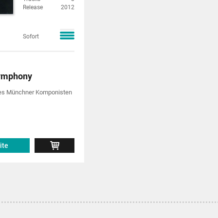
Release
2012
Sofort
ymphony
es Münchner Komponisten
ite