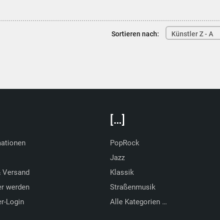
Sortieren nach:
Künstler Z - A
[…]
mationen
PopRock
Jazz
& Versand
Klassik
er werden
Straßenmusik
r-Login
Alle Kategorien …