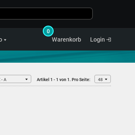
0
o
Warenkorb
Login
 - A
Artikel 1 - 1 von 1.
Pro Seite:
48