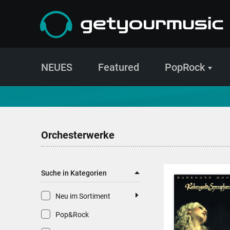
NEUES
Featured
PopRock
CD- und Produktsuche | getyourmusic
Orchesterwerke
Suche in Kategorien
Neu im Sortiment
Pop&Rock