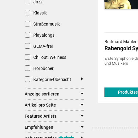
Jazz
Klassik
Straßenmusik
Playalongs
Burkhard Mahler
GEMA-frei
Rabengold S
Chillout, Wellness
Erste Symphonie d
und Musikers
Hörbücher
Kategorie-Übersicht
Produktse
Anzeige sortieren
Artikel pro Seite
Featured Artists
Empfehlungen