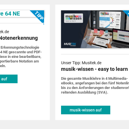
ek.de
Notenerkennung
 Erkennungs­techno­logie
4 NE gescannte und PDF-
iese in eine bearbeit­bare,
por­tier­bare Notation am
Unser Tipp: Musitek.de
eln.
musik-wissen - easy to learn
Die gesamte Musik­lehre in 4 Multimedia-
 auf
eBooks, ange­fangen bei den fünf Noten­li
de
bis zu den Anforde­rungen der studien­vor
rei­tenden Ausbildung (SVA).
musik-wissen auf
musitek.de