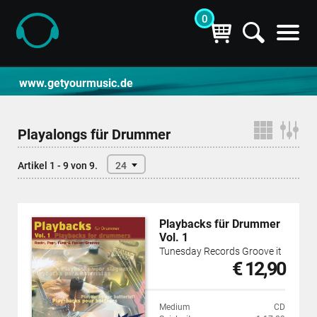
0
CD- und Produktsuche | getyourmusic
www.getyourmusic.de
Playalongs für Drummer
Artikel 1 - 9 von 9.
24
Playbacks für Drummer
Vol. 1
Tunesday Records Groove it
€ 12,90
Medium
CD