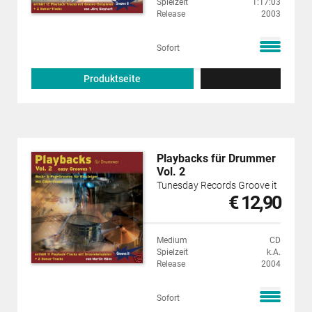
Spielzeit
1:17:03
Release
2003
Sofort
Produktseite
Playbacks für Drummer
Vol. 2
Tunesday Records Groove it
€ 12,90
Medium
CD
Spielzeit
k.A.
Release
2004
Sofort