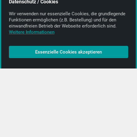
Datenschutz / Cookies
E-Mail:
info@getyourmusic.de
Wir verwenden nur essenzielle Cookies, die grund­legende
Alle Informationen
Funktionen ermöglichen (z.B. Bestellung) und für den
einwand­freien Betrieb der Webseite erforderlich sind.
Kontakt
Weitere Informationen
Bezahlen & Versand
CD-Anbieter werden
Essenzielle Cookies akzeptieren
CD-Anbieter-Login
[…]
PopRock
Jazz
Klassik
Straßenmusik
Alle Kategorien …