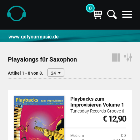
0
CD- und Produktsuche | getyourmusic
www.getyourmusic.de
Playalongs für Saxophon
Artikel 1 - 8 von 8.
24
Playbacks zum
Improvisieren Volume 1
Tunesday Records Groove it
€ 12,90
Medium
CD