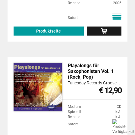
Release
2006
Sofort
Produktseite
Playalongs für
Saxophonisten Vol. 1
(Rock, Pop)
Tunesday Records Groove it
€ 12,90
Medium
CD
Spielzeit
k.A.
Release
k.A.
Sofort