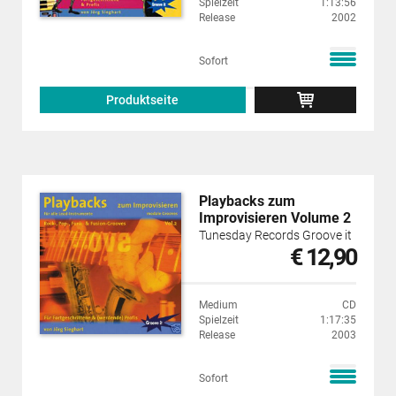
Spielzeit
1:13:56
Release
2002
Sofort
Produktseite
Playbacks zum
Improvisieren Volume 2
Tunesday Records Groove it
€ 12,90
Medium
CD
Spielzeit
1:17:35
Release
2003
Sofort