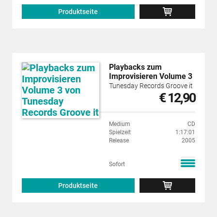
Produktseite
Playbacks zum
Improvisieren Volume 3
Tunesday Records Groove it
€ 12,90
Medium
CD
Spielzeit
1:17:01
Release
2005
Sofort
Produktseite