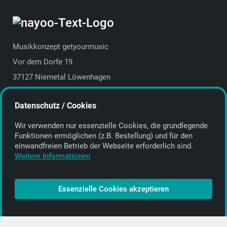
Musikkonzept getyourmusic
Vor dem Dorfe 19
37127 Niemetal Löwenhagen
Deutschland | Germany
Datenschutz / Cookies
E-Mail:
info@getyourmusic.de
Wir verwenden nur essenzielle Cookies, die grund­legende
Alle Informationen
Funktionen ermöglichen (z.B. Bestellung) und für den
einwand­freien Betrieb der Webseite erforderlich sind.
Kontakt
Weitere Informationen
Bezahlen & Versand
CD-Anbieter werden
Essenzielle Cookies akzeptieren
CD-Anbieter-Login