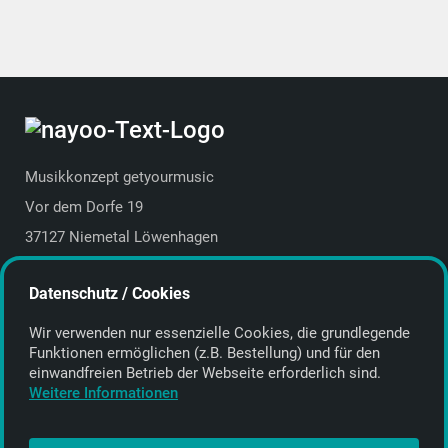
Musikkonzept getyourmusic
Vor dem Dorfe 19
37127 Niemetal Löwenhagen
Deutschland | Germany
Datenschutz / Cookies
E-Mail:
info@getyourmusic.de
Wir verwenden nur essenzielle Cookies, die grund­legende
Alle Informationen
Funktionen ermöglichen (z.B. Bestellung) und für den
einwand­freien Betrieb der Webseite erforderlich sind.
Kontakt
Weitere Informationen
Bezahlen & Versand
CD-Anbieter werden