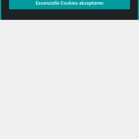
Essenzielle Cookies akzeptieren
CD-Anbieter-Login
[…]
PopRock
Jazz
Klassik
Straßenmusik
Alle Kategorien …
Featured Artists
About getyourmusic
Startseite