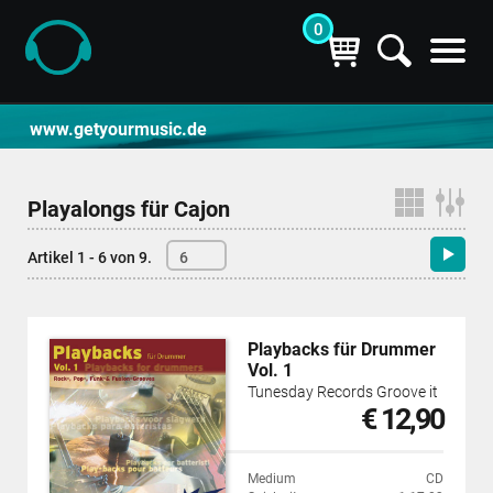
0
CD- und Produktsuche | getyourmusic
www.getyourmusic.de
Playalongs für Cajon
Artikel 1 - 6 von 9.
6
Playbacks für Drummer
Vol. 1
Tunesday Records Groove it
€ 12,90
Medium
CD