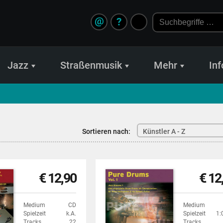
@
?
Jazz
Straßenmusik
Mehr
Inf
Sortieren nach:
Künstler A - Z
€ 12,90
€ 12
Medium
CD
Medium
Spielzeit
k.A.
Spielzeit
1:
Tracks
22
Tracks