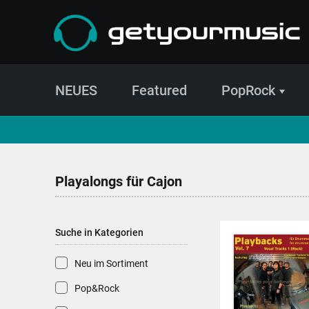
NEUES
Featured
PopRock
CD- und Produktsuche | getyourmusic
Playalongs für Cajon
Suche in Kategorien
Neu im Sortiment
Pop&Rock