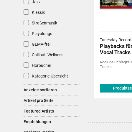
Jazz
Klassik
Straßenmusik
Playalongs
Tunesday Records
GEMA-frei
Playbacks fü
Vocal Tracks
Chillout, Wellness
Rockige Schlagzeug
Hörbücher
Tracks
Kategorie-Übersicht
Produktse
Anzeige sortieren
Artikel pro Seite
Featured Artists
Empfehlungen