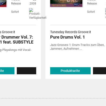
Release
2008
Release
Sofort
Sofort
 Groove it
Tunesday Records Groove it
r Drummer Vol. 7:
Pure Drums Vol. 1
 1 feat. SUBSTYLE
Jazz-Grooves 1: Drum-Tracks zum Üben,
Jammen, Aufnehmen ...
-Playalongs mit Vocal-
ite
Produktseite