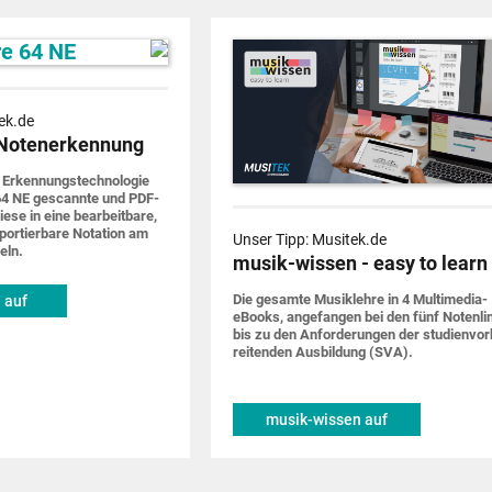
ek.de
Notenerkennung
 Erkennungs­techno­logie
4 NE gescannte und PDF-
iese in eine bearbeit­bare,
por­tier­bare Notation am
Unser Tipp: Musitek.de
eln.
musik-wissen - easy to learn
Die gesamte Musik­lehre in 4 Multimedia-
 auf
eBooks, ange­fangen bei den fünf Noten­li
de
bis zu den Anforde­rungen der studien­vor
rei­tenden Ausbildung (SVA).
musik-wissen auf
musitek.de