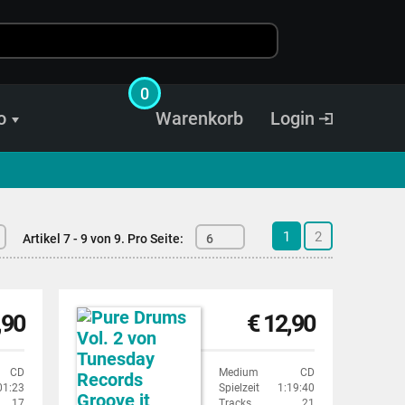
0
o
Warenkorb
Login
1
2
Artikel 7 - 9 von 9.
Pro Seite:
6
,90
€ 12,90
CD
Medium
CD
01:23
Spielzeit
1:19:40
17
Tracks
21