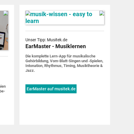
Unser Tipp: Musitek.de
EarMaster - Musiklernen
Die komplette Lern-App für musi­ka­lische
Gehör­bildung, Vom-Blatt-Singen und ‑Spielen,
Into­nation, Rhythmus, Timing, Musik­theorie &
Jazz.
nien
EarMaster auf musitek.de
be­