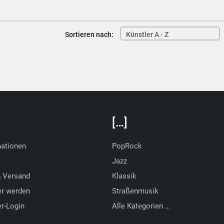
Sortieren nach:
Künstler A - Z
[…]
mationen
PopRock
Jazz
& Versand
Klassik
er werden
Straßenmusik
r-Login
Alle Kategorien …