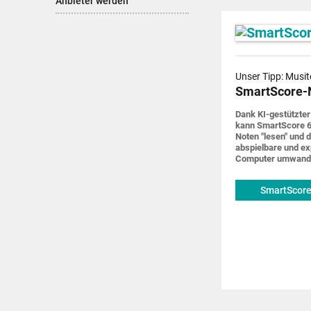
Anbieter werden
Unser Tipp: Musit
SmartScore-
Dank KI-gestützter
kann SmartScore 6
Noten "lesen" und d
abspiel­bare und ex
Computer um­wand
SmartScore
musitek.