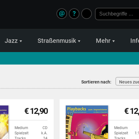
@
?
Jazz
Straßenmusik
Mehr
Inf
Sortieren nach:
Neues zue
€ 12,90
€ 12
Medium
CD
Medium
Spielzeit
k.A.
Spielzeit
1:
Tracks
24
Tracks