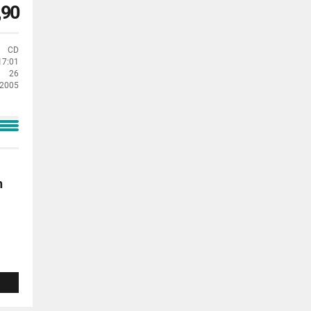
,90
CD
17:01
26
2005
n