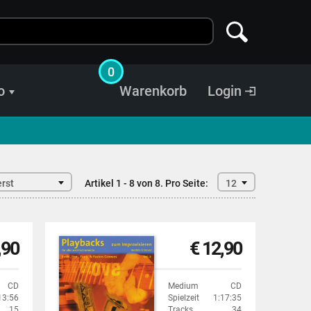
0
o
Warenkorb
Login
rst
Artikel 1 - 8 von 8.
Pro Seite:
12
,90
€ 12,90
CD
Medium
CD
13:56
Spielzeit
1:17:35
15
Tracks
34