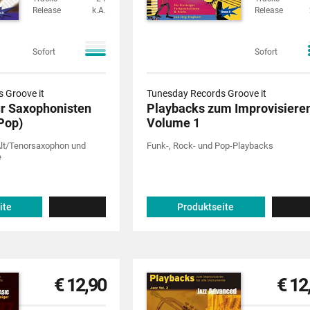
Release
k.A.
Release
Sofort
Sofort
 Groove it
Tunesday Records Groove it
ür Saxophonisten
Playbacks zum Improvisiere
 Pop)
Volume 1
Alt/Tenorsaxophon und
Funk-, Rock- und Pop-Playbacks
e
ite
Produktseite
€ 12,90
€ 12