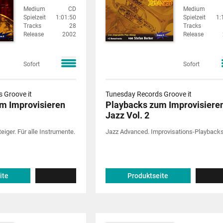
Medium
CD
Medium
Spielzeit
1:01:50
Spielzeit
1:
Tracks
28
Tracks
Release
2002
Release
Sofort
Sofort
 Groove it
Tunesday Records Groove it
m Improvisieren
Playbacks zum Improvisiere
Jazz Vol. 2
eiger. Für alle Instrumente.
Jazz Advanced. Improvisations-Playbacks
ite
Produktseite