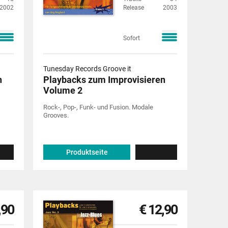
2002
Release
2003
Sofort
Tunesday Records Groove it
n
Playbacks zum Improvisieren
Volume 2
Rock-, Pop-, Funk- und Fusion. Modale
Grooves.
Produktseite
,90
€ 12,90