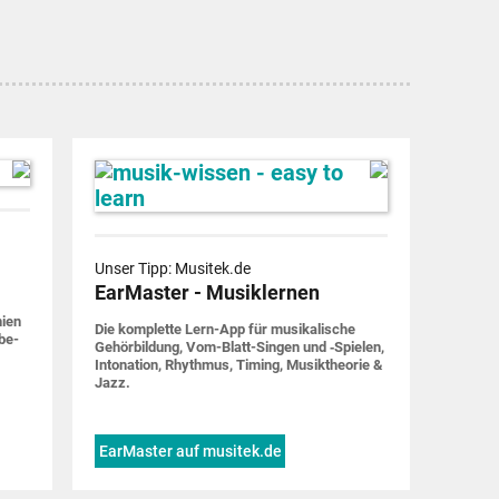
Unser Tipp: Musitek.de
EarMaster - Musiklernen
nien
Die komplette Lern-App für musi­ka­lische
be­
Gehör­bildung, Vom-Blatt-Singen und ‑Spielen,
Into­nation, Rhythmus, Timing, Musik­theorie &
Jazz.
EarMaster auf musitek.de