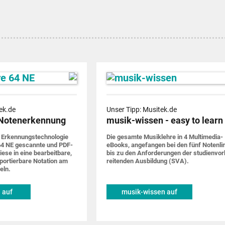
ek.de
Unser Tipp: Musitek.de
Notenerkennung
musik-wissen - easy to learn
 Erkennungs­techno­logie
Die gesamte Musik­lehre in 4 Multimedia-
4 NE gescannte und PDF-
eBooks, ange­fangen bei den fünf Noten­li
iese in eine bearbeit­bare,
bis zu den Anforde­rungen der studien­vor
por­tier­bare Notation am
rei­tenden Ausbildung (SVA).
eln.
 auf
musik-wissen auf
de
musitek.de