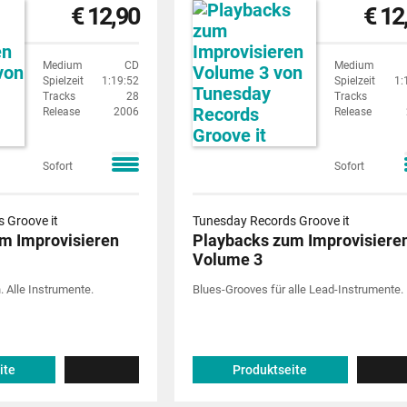
€ 12,90
€ 12
Medium
CD
Medium
Spielzeit
1:19:52
Spielzeit
1:
Tracks
28
Tracks
Release
2006
Release
Sofort
Sofort
 Groove it
Tunesday Records Groove it
m Improvisieren
Playbacks zum Improvisiere
Volume 3
. Alle Instrumente.
Blues-Grooves für alle Lead-Instrumente.
ite
Produktseite