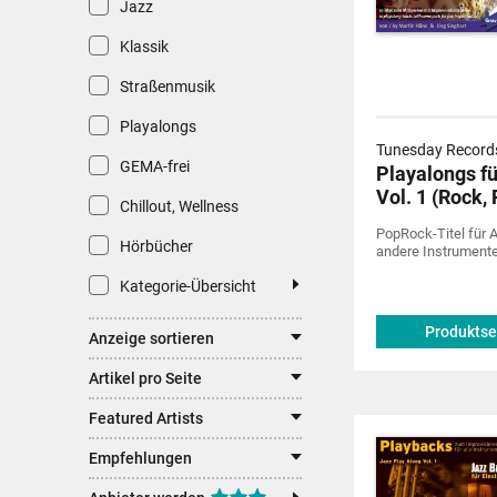
Jazz
Klassik
Straßenmusik
Playalongs
Tunesday Records
GEMA-frei
Playalongs f
Vol. 1 (Rock,
Chillout, Wellness
PopRock-Titel für 
Hörbücher
andere Instrument
Kategorie-Übersicht
Produktse
Anzeige sortieren
Artikel pro Seite
Featured Artists
Empfehlungen