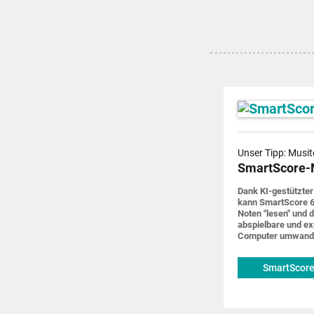
Unser Tipp: Musit
SmartScore-
Dank KI-gestützter
kann SmartScore 6
Noten "lesen" und d
abspiel­bare und ex
Computer um­wand
SmartScore
musitek.