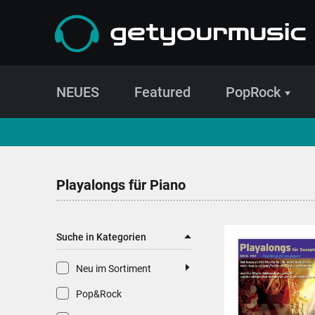
NEUES
Featured
PopRock
CD- und Produktsuche | getyourmusic
Playalongs für Piano
Suche in Kategorien
Neu im Sortiment
Pop&Rock