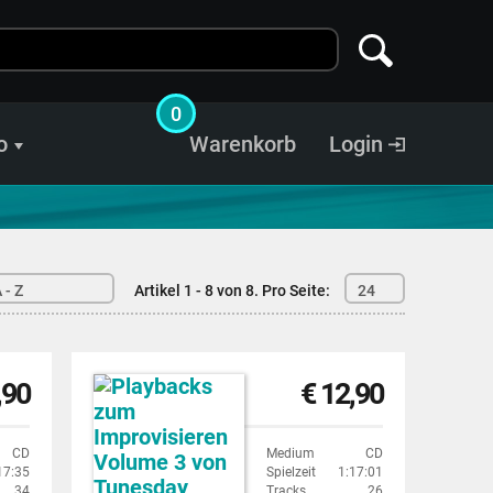
0
o
Warenkorb
Login
 - Z
Artikel 1 - 8 von 8.
Pro Seite:
24
,90
€ 12,90
CD
Medium
CD
17:35
Spielzeit
1:17:01
34
Tracks
26