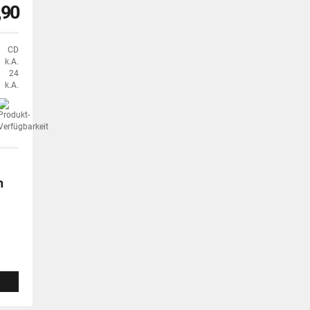
,90
CD
k.A.
24
k.A.
n