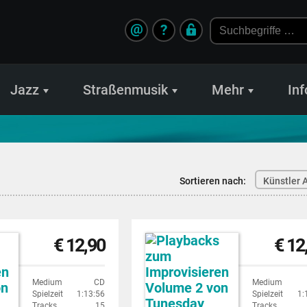
@
?
Jazz
Straßenmusik
Mehr
Inf
Sortieren nach:
Künstler A
€ 12,90
€ 12
Medium
CD
Medium
Spielzeit
1:13:56
Spielzeit
1:
Tracks
15
Tracks