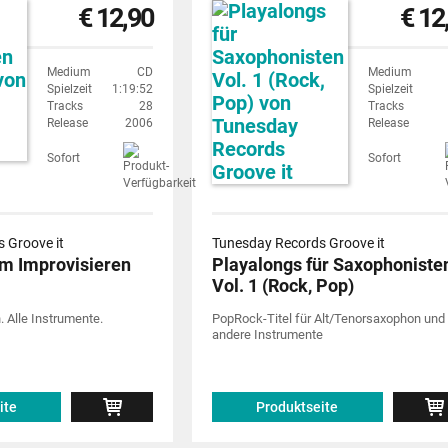
€ 12,90
€ 12
Medium
CD
Medium
Spielzeit
1:19:52
Spielzeit
Tracks
28
Tracks
Release
2006
Release
Sofort
Sofort
 Groove it
Tunesday Records Groove it
m Improvisieren
Playalongs für Saxophoniste
Vol. 1 (Rock, Pop)
. Alle Instrumente.
PopRock-Titel für Alt/Tenorsaxophon und
andere Instrumente
ite
Produktseite