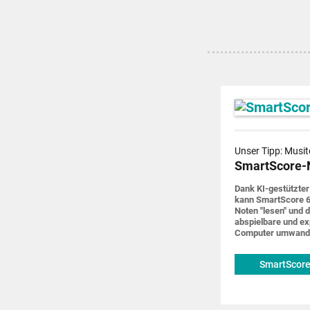
Unser Tipp: Musit
SmartScore-
Dank KI-gestützter
kann SmartScore 6
Noten "lesen" und d
abspiel­bare und ex
Computer um­wand
SmartScore
musitek.