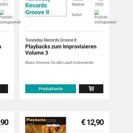
2003
Release
2005
Sofort
Tunesday Records Groove it
n
Playbacks zum Improvisieren
Volume 3
Blues-Grooves für alle Lead-Instrumente.
Produktseite
,90
€ 12,90