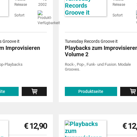
Release
2002
Release
Sofort
Sofort
 Groove it
Tunesday Records Groove it
m Improvisieren
Playbacks zum Improvisiere
Volume 2
Pop-Playbacks
Rock-, Pop-, Funk- und Fusion. Modale
Grooves.
ite
Produktseite
€ 12,90
€ 12