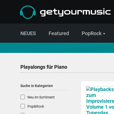
NEUES
Featured
PopRock
CD- und Produktsuche | getyourmusic
Playalongs für Piano
Suche in Kategorien
Neu im Sortiment
Pop&Rock