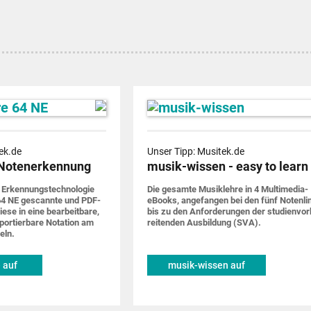
ek.de
Unser Tipp: Musitek.de
Notenerkennung
musik-wissen - easy to learn
 Erkennungs­techno­logie
Die gesamte Musik­lehre in 4 Multimedia-
4 NE gescannte und PDF-
eBooks, ange­fangen bei den fünf Noten­li
iese in eine bearbeit­bare,
bis zu den Anforde­rungen der studien­vor
por­tier­bare Notation am
rei­tenden Ausbildung (SVA).
eln.
 auf
musik-wissen auf
de
musitek.de