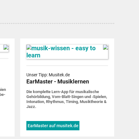
Unser Tipp: Musitek.de
EarMaster - Musiklernen
nien
Die komplette Lern-App für musi­ka­lische
be­
Gehör­bildung, Vom-Blatt-Singen und ‑Spielen,
Into­nation, Rhythmus, Timing, Musik­theorie &
Jazz.
EarMaster auf musitek.de