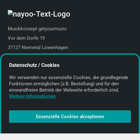
Musikkonzept getyourmusic
Vor dem Dorfe 19
37127 Niemetal Löwenhagen
Deutschland | Germany
Datenschutz / Cookies
E-Mail:
info@getyourmusic.de
Wir verwenden nur essenzielle Cookies, die grund­legende
Alle Informationen
Funktionen ermöglichen (z.B. Bestellung) und für den
einwand­freien Betrieb der Webseite erforderlich sind.
Kontakt
Weitere Informationen
Bezahlen & Versand
CD-Anbieter werden
Essenzielle Cookies akzeptieren
CD-Anbieter-Login