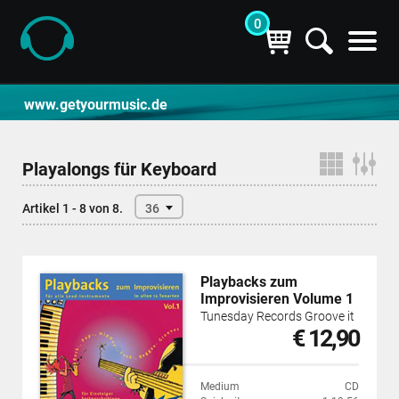
0
CD- und Produktsuche | getyourmusic
www.getyourmusic.de
Playalongs für Keyboard
Artikel 1 - 8 von 8.
36
Playbacks zum
Improvisieren Volume 1
Tunesday Records Groove it
€ 12,90
Medium
CD