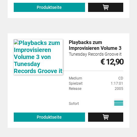
Produktseite
Playbacks zum
Improvisieren Volume 3
Tunesday Records Groove it
€ 12,90
Medium
CD
Spielzeit
1:17:01
Release
2005
Sofort
Produktseite