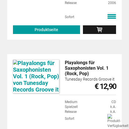
Release
2006
Sofort
Produktseite
Playalongs für
Saxophonisten Vol. 1
(Rock, Pop)
Tunesday Records Groove it
€ 12,90
Medium
CD
Spielzeit
k.A.
Release
k.A.
Sofort