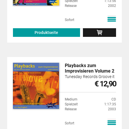
Spielzeit
1:13:56
Release
2002
Sofort
Produktseite
Playbacks zum
Improvisieren Volume 2
Tunesday Records Groove it
€ 12,90
Medium
CD
Spielzeit
1:17:35
Release
2003
Sofort