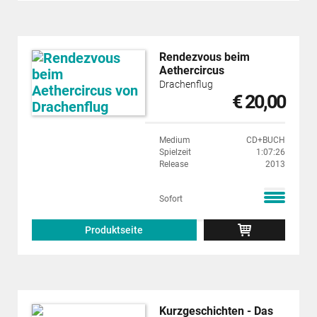
Rendezvous beim
Aethercircus
Drachenflug
€ 20,00
Medium
CD+BUCH
Spielzeit
1:07:26
Release
2013
Sofort
Produktseite
Kurzgeschichten - Das