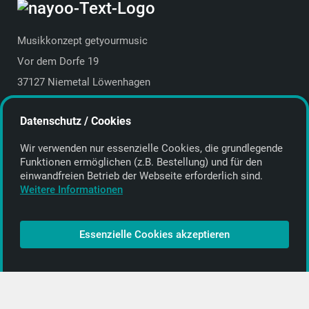
Musikkonzept getyourmusic
Vor dem Dorfe 19
37127 Niemetal Löwenhagen
Deutschland | Germany
Datenschutz / Cookies
E-Mail:
info@getyourmusic.de
Wir verwenden nur essenzielle Cookies, die grund­legende
Alle Informationen
Funktionen ermöglichen (z.B. Bestellung) und für den
einwand­freien Betrieb der Webseite erforderlich sind.
Kontakt
Weitere Informationen
Bezahlen & Versand
CD-Anbieter werden
Essenzielle Cookies akzeptieren
CD-Anbieter-Login
[…]