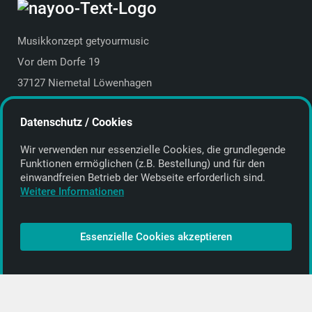
Musikkonzept getyourmusic
Vor dem Dorfe 19
37127 Niemetal Löwenhagen
Deutschland | Germany
Datenschutz / Cookies
E-Mail:
info@getyourmusic.de
Wir verwenden nur essenzielle Cookies, die grund­legende
Alle Informationen
Funktionen ermöglichen (z.B. Bestellung) und für den
einwand­freien Betrieb der Webseite erforderlich sind.
Kontakt
Weitere Informationen
Bezahlen & Versand
CD-Anbieter werden
Essenzielle Cookies akzeptieren
CD-Anbieter-Login
[…]