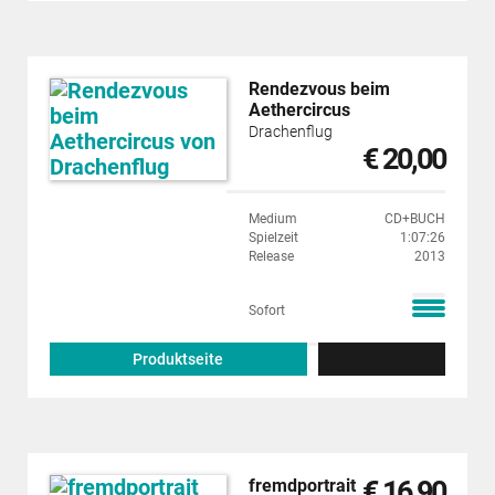
Rendezvous beim
Aethercircus
Drachenflug
€ 20,00
Medium
CD+BUCH
Spielzeit
1:07:26
Release
2013
Sofort
Produktseite
€ 16,90
fremdportrait