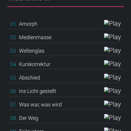
01
Amorph
02
Medienmasse
03
Weltenglas
04
Kurskorrektur
05
Abschied
06
Ins Licht gestellt
07
Was war, was wird
08
Der Weg