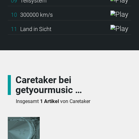
09
Teilsystem
10
300000 km/s
11
Land in Sicht
Caretaker bei
getyourmusic …
Insgesamt
1 Artikel
von Caretaker