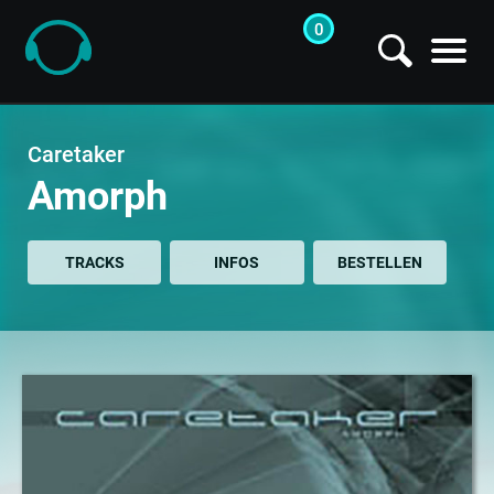
0
Caretaker| Amorph (CD) bei getyourmusic
Caretaker
Amorph
TRACKS
INFOS
BESTELLEN