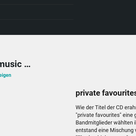
music …
eigen
private favourite
Wie der Titel der CD era
"private favourites" ein
Bandmitglieder wählten i
entstand eine Mischung v