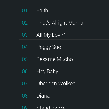
01
Faith
02
That’s Alright Mama
03
All My Lovin’
04
Peggy Sue
05
Besame Mucho
06
Hey Baby
07
Über den Wolken
08
Diana
09
Stand By Me