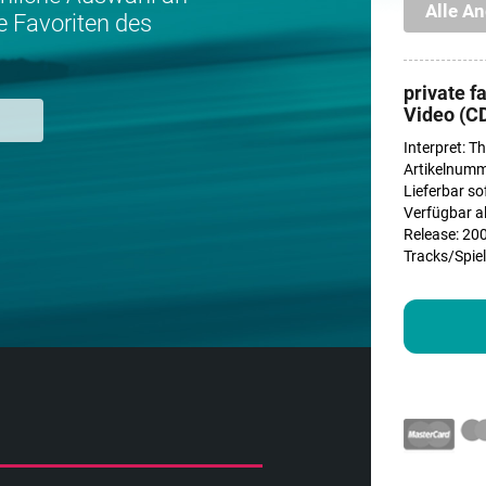
Alle An
e Favoriten des
.
private f
Video (C
Interpret: 
Artikelnumm
Lieferbar so
Verfügbar a
Release: 20
Tracks/Spielz