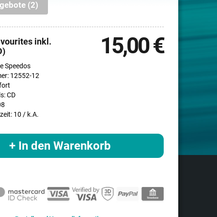
gebote (2)
15,00 €
avourites inkl.
D)
The Speedos
er: 12552-12
fort
ls: CD
08
eit: 10 / k.A.
+ In den Warenkorb