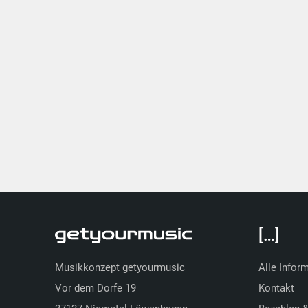
[…]
Musikkonzept getyourmusic
Alle Infor
Vor dem Dorfe 19
Kontakt