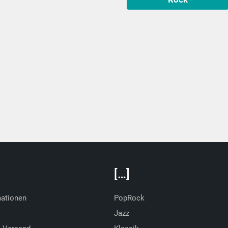
[…]
mationen
PopRock
Jazz