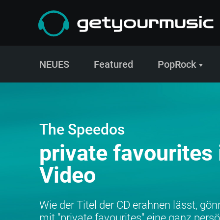
NEUES
Featured
PopRock
The Speedos| private favourites inkl. Video (CD) bei getyourmusic
The Speedos
private favourites 
Video
Wie der Titel der CD erahnen lässt, gö
mit "private favourites" eine ganz per