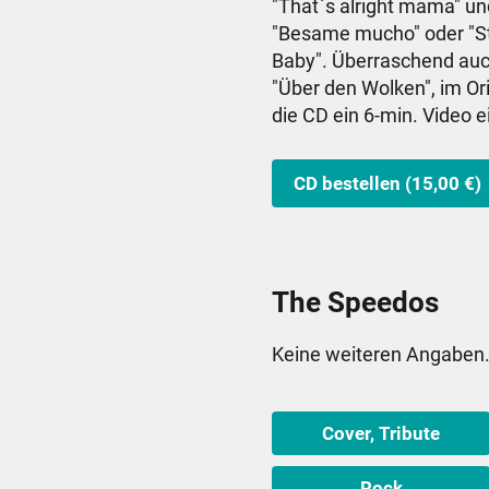
"That`s alright mama" un
"Besame mucho" oder "St
Baby". Überraschend auc
"Über den Wolken", im Or
die CD ein 6-min. Video e
CD bestellen (15,00 €)
The Speedos
Keine weiteren Angaben
Cover, Tribute
Rock