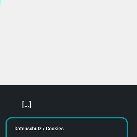
[…]
Featured Artists
About getyourmusic
Datenschutz / Cookies