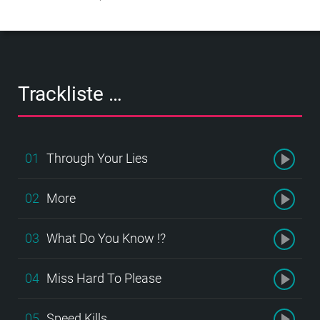
Trackliste …
01
Through Your Lies
02
More
03
What Do You Know !?
04
Miss Hard To Please
05
Speed Kills