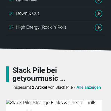
06
Down & Out
07
High Energy (Rock ‘n’ Roll)
Slack Pile bei
getyourmusic …
Insgesamt
2 Artikel
von Slack Pile »
Alle anzeigen