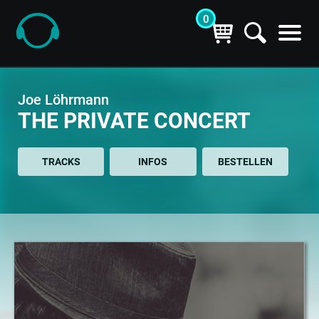
0
Joe Löhrmann| THE PRIVATE CONCERT (CD) bei getyourmusic
Joe Löhrmann
THE PRIVATE CONCERT
TRACKS
INFOS
BESTELLEN