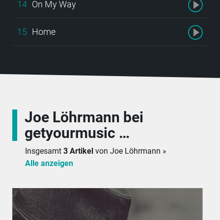
14
On My Way
15
Home
Joe Löhrmann bei
getyourmusic …
Insgesamt
3 Artikel
von Joe Löhrmann »
Alle anzeigen