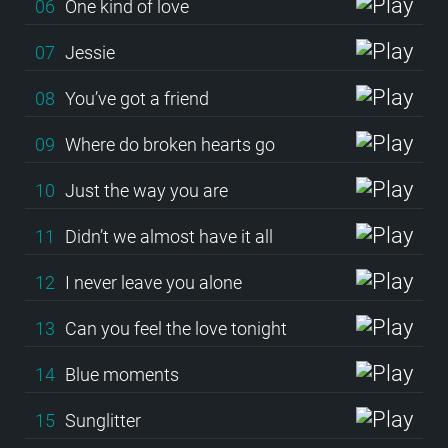
06
One kind of love
07
Jessie
08
You’ve got a friend
09
Where do broken hearts go
10
Just the way you are
11
Didn’t we almost have it all
12
I never leave you alone
13
Can you feel the love tonight
14
Blue moments
15
Sunglitter