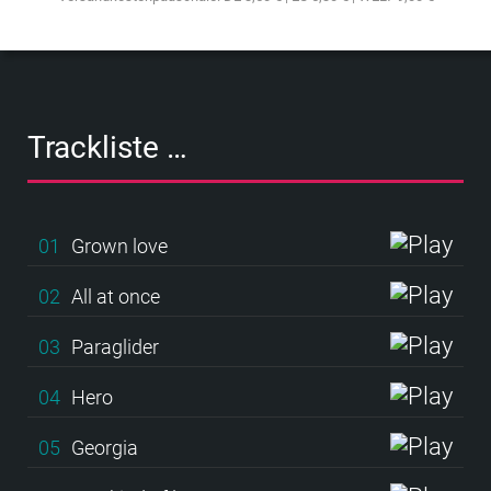
Trackliste …
01
Grown love
02
All at once
03
Paraglider
04
Hero
05
Georgia