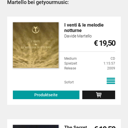
Martello bei getyourmusic:
I venti & le melodie
notturne
Davide Martello
€ 19,50
Medium
CD
Spielzeit
1:15:57
Release
2009
Sofort
Produktseite
The Secret