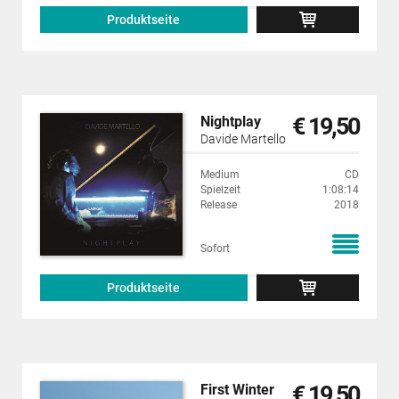
Produktseite
€ 19,50
Nightplay
Davide Martello
Medium
CD
Spielzeit
1:08:14
Release
2018
Sofort
Produktseite
€ 19,50
First Winter